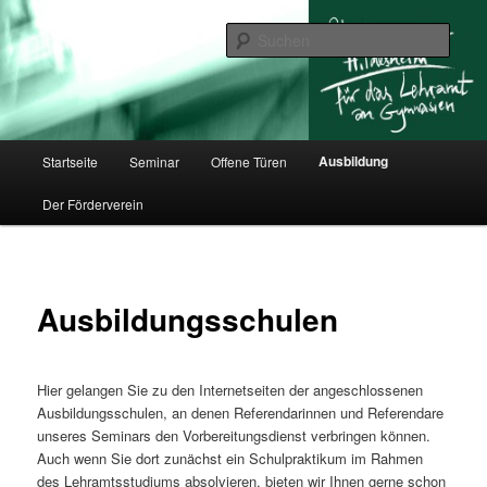
Zum
für das Lehramt an Gymnasien
primären
Such
Inhalt
springen
Studienseminar Hildesheim
Hauptmenü
Ausbildung
Startseite
Seminar
Offene Türen
Der Förderverein
Ausbildungsschulen
Hier gelangen Sie zu den Internetseiten der angeschlossenen
Ausbildungsschulen, an denen Referendarinnen und Referendare
unseres Seminars den Vorbereitungsdienst verbringen können.
Auch wenn Sie dort zunächst ein Schulpraktikum im Rahmen
des Lehramtsstudiums absolvieren, bieten wir Ihnen gerne schon