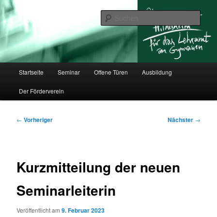
Zum
für das Lehramt an Gymnasien
primären
Such
Inhalt
springen
Studienseminar Hildesheim
Hauptmenü
Startseite
Seminar
Offene Türen
Ausbildung
Der Förderverein
Beitragsnavigation
←
Vorheriger
Nächster
→
Kurzmitteilung der neuen
Seminarleiterin
Veröffentlicht am
9. Februar 2023