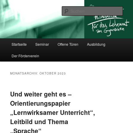
Zum
Zum
für das Lehramt an Gymnasien
primären
sekundären
Such
Inhalt
Inhalt
springen
springen
Studienseminar Hildesheim
Hauptmenü
Startseite
Seminar
Offene Türen
Ausbildung
Der Förderverein
MONATSARCHIV:
OKTOBER 2023
Und weiter geht es –
Orientierungspapier
„Lernwirksamer Unterricht“,
Leitbild und Thema
„Sprache“