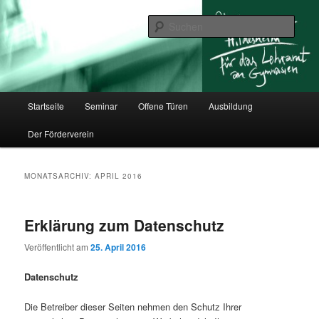
Zum
Zum
für das Lehramt an Gymnasien
primären
sekundären
Such
Inhalt
Inhalt
springen
springen
Studienseminar Hildesheim
Hauptmenü
Startseite
Seminar
Offene Türen
Ausbildung
Der Förderverein
MONATSARCHIV:
APRIL 2016
Erklärung zum Datenschutz
Veröffentlicht am
25. April 2016
Datenschutz
Die Betreiber dieser Seiten nehmen den Schutz Ihrer