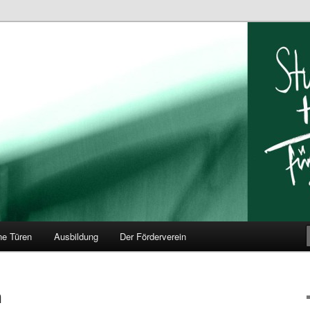
ar Hildesheim
ne Türen
Ausbildung
Der Förderverein
n